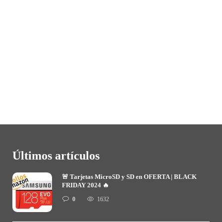
MicroSD Samsung Evo Plus
128GB
Iván
,
8 años ago
0
1 min
Empieza la semana del Black Friday y llegan los primeros chollos en
tarjetas de memoria MicroSD.
Últimos artículos
🚨 Tarjetas MicroSD y SD en OFERTA | BLACK
FRIDAY 2024 🔥
0
1632