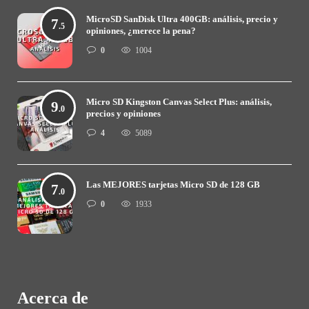
MicroSD SanDisk Ultra 400GB: análisis, precio y
7
.5
opiniones, ¿merece la pena?
0
1004
Micro SD Kingston Canvas Select Plus: análisis,
9
.0
precios y opiniones
4
5089
Las MEJORES tarjetas Micro SD de 128 GB
7
.0
0
1933
Acerca de