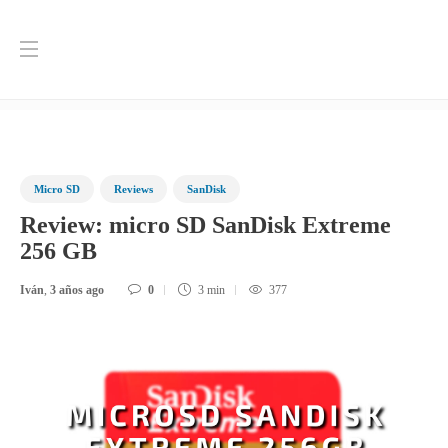
Blog
Inicio
SanDisk
Review: micro SD SanDisk Extreme 256 GB
Micro SD
Reviews
SanDisk
Review: micro SD SanDisk Extreme
256 GB
Iván
,
3 años ago
0
3 min
377