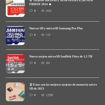
🚨 Tarjetas MicroSD y SD en OFERTA | BLACK
FRIDAY 2024 🔥
0
1632
Nuevas SD y microSD Samsung Pro Plus
0
119
Nueva tarjeta microSD SanDisk Ultra de 1,5 TB
0
391
🥇 Estas son las mejores tarjetas de memoria micro
SD de 2023
0
12509