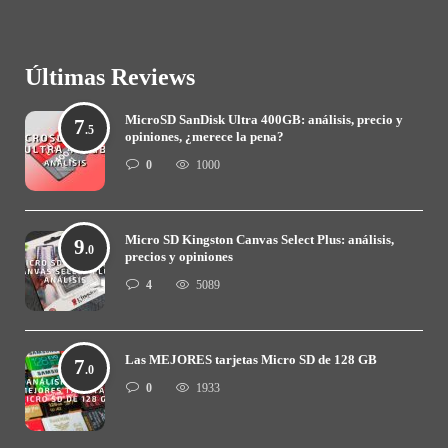
Últimas Reviews
MicroSD SanDisk Ultra 400GB: análisis, precio y
7
.5
opiniones, ¿merece la pena?
0
1000
Micro SD Kingston Canvas Select Plus: análisis,
9
.0
precios y opiniones
4
5089
Las MEJORES tarjetas Micro SD de 128 GB
7
.0
0
1933