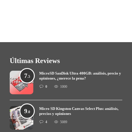
Últimas Reviews
MicroSD SanDisk Ultra 400GB: análisis, precio y
7
.5
opiniones, ¿merece la pena?
0
1000
Micro SD Kingston Canvas Select Plus: análisis,
9
.0
precios y opiniones
4
5089