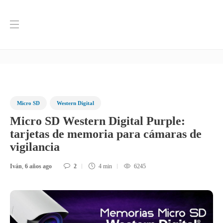
Blog
Inicio
Western Digital
Micro SD Western Digital Purple: tarjetas de
memoria para cámaras de vigilancia
Micro SD
Western Digital
Micro SD Western Digital Purple:
tarjetas de memoria para cámaras de
vigilancia
Iván
,
6 años ago
2
4 min
6245