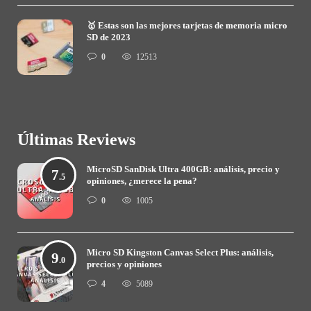
🥇 Estas son las mejores tarjetas de memoria micro
SD de 2023
0
12513
Últimas Reviews
MicroSD SanDisk Ultra 400GB: análisis, precio y
7
.5
opiniones, ¿merece la pena?
0
1005
Micro SD Kingston Canvas Select Plus: análisis,
9
.0
precios y opiniones
4
5089