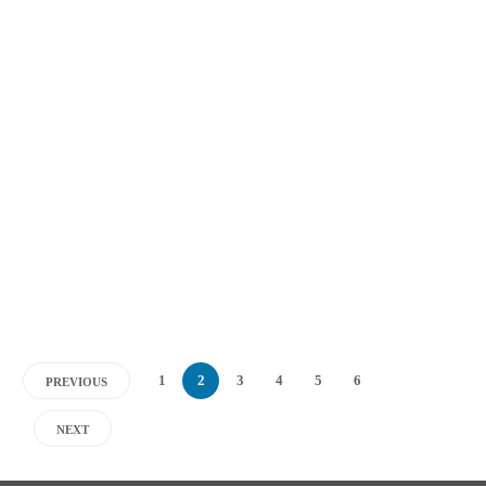
Micro SD
Nintendo Switch
🥇 Las mejores tarjetas micro SD
para Nintendo Switch, Lite y Oled
Iván
,
7 años ago
31
13 min
En este artículo voy a explicarte como puedes ampliar la memoria de tu consola
Nintendo Switch con tarjetas de memoria SD. Si estás dudando y no sabes que micro
SD es mejor para Nintendo Switch o Switch Lite, tienes que seguir leyendo esta
entrada del blog en el que hacemos...
1
2
3
4
5
6
PREVIOUS
NEXT