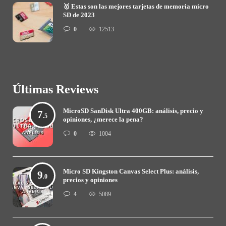
🥇 Estas son las mejores tarjetas de memoria micro
SD de 2023
0
12513
Últimas Reviews
MicroSD SanDisk Ultra 400GB: análisis, precio y
7
.5
opiniones, ¿merece la pena?
0
1004
Micro SD Kingston Canvas Select Plus: análisis,
9
.0
precios y opiniones
4
5089